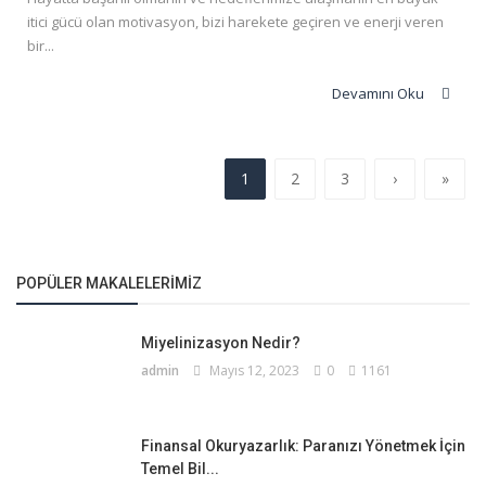
itici gücü olan motivasyon, bizi harekete geçiren ve enerji veren
bir...
Devamını Oku
1
2
3
›
»
POPÜLER MAKALELERIMIZ
Miyelinizasyon Nedir?
admin
Mayıs 12, 2023
0
1161
Finansal Okuryazarlık: Paranızı Yönetmek İçin
Temel Bil...