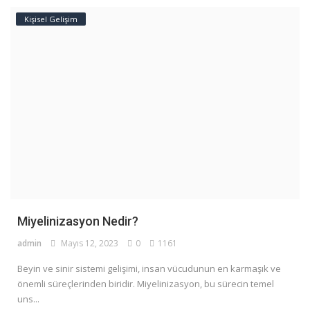
Kişisel Gelişim
Miyelinizasyon Nedir?
admin
Mayıs 12, 2023
0
1161
Beyin ve sinir sistemi gelişimi, insan vücudunun en karmaşık ve
önemli süreçlerinden biridir. Miyelinizasyon, bu sürecin temel
uns...