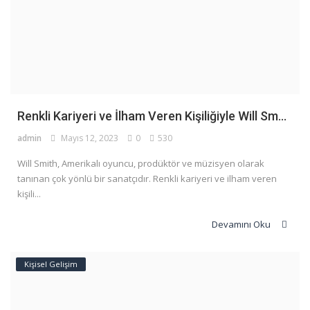
Renkli Kariyeri ve İlham Veren Kişiliğiyle Will Sm...
admin
Mayıs 12, 2023
0
530
Will Smith, Amerikalı oyuncu, prodüktör ve müzisyen olarak
tanınan çok yönlü bir sanatçıdır. Renkli kariyeri ve ilham veren
kişili...
Devamını Oku
Kişisel Gelişim