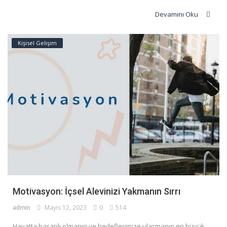
Devamını Oku
Kişisel Gelişim
Motivasyon: İçsel Alevinizi Yakmanın Sırrı
admin
Mayıs 12, 2023
0
514
Hayatta başarılı olmanın ve hedeflerimize ulaşmanın en büyük