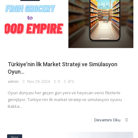
Seyahat
Sağlık
Kişisel Gelişim
Spor
Türkiye'nin İlk Market Strateji ve Simülasyon
Sanat
Oyun...
Diğer
admin
Nov 29, 2024
0
473
Giriş
Oyun dünyası her geçen gün yeni ve heyecan verici fikirlerle
genişliyor. Türkiye'nin ilk market strateji ve simülasyon oyunu
Register
Bakka...
Devamını Oku
Spor