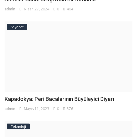
admin
Nisan 27, 2024
0
464
Seyahat
Kapadokya: Peri Bacalarının Büyüleyici Diyarı
admin
Mayıs 11, 2023
0
576
Teknoloji