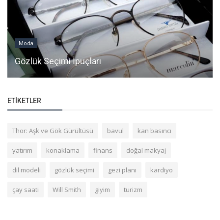
Moda
Gözlük Seçimi İpuçları
ETIKETLER
Thor: Aşk ve Gök Gürültüsü
bavul
kan basıncı
yatırım
konaklama
finans
doğal makyaj
dil modeli
gözlük seçimi
gezi planı
kardiyo
çay saati
Will Smith
giyim
turizm