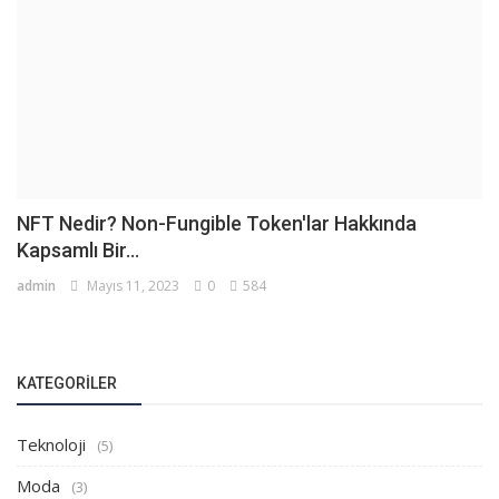
NFT Nedir? Non-Fungible Token'lar Hakkında
Kapsamlı Bir...
admin
Mayıs 11, 2023
0
584
KATEGORILER
Teknoloji
(5)
Moda
(3)