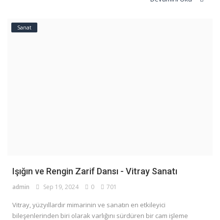
Sanat
Işığın ve Rengin Zarif Dansı - Vitray Sanatı
admin
Sep 19, 2024
0
701
Vitray, yüzyıllardır mimarinin ve sanatın en etkileyici
bileşenlerinden biri olarak varlığını sürdüren bir cam işleme