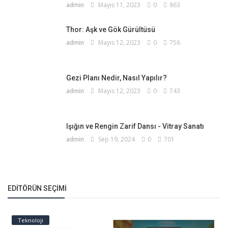
admin
Mayıs 11, 2023
0
863
Thor: Aşk ve Gök Gürültüsü
admin
Mayıs 12, 2023
0
756
Gezi Planı Nedir, Nasıl Yapılır?
admin
Mayıs 12, 2023
0
743
Işığın ve Rengin Zarif Dansı - Vitray Sanatı
admin
Sep 19, 2024
0
701
EDITÖRÜN SEÇIMI
Teknoloji