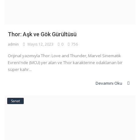
Thor: Aşk ve Gök Gürültüsü
admin
Mayıs 12, 2023
0
756
Orijinal yazımıyla Thor: Love and Thunder, Marvel Sinematik
Evreni'nde (MCU) yer alan ve Thor karakterine odaklanan bir
süper kahr...
Devamını Oku
Sanat