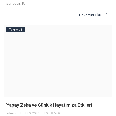
sanatıdır. R...
Devamını Oku
Teknoloji
Yapay Zeka ve Günlük Hayatımıza Etkileri
admin
Jul 20, 2024
0
579